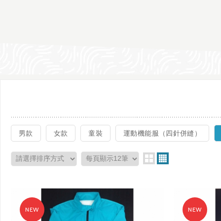
男款
女款
童裝
運動機能服（四針併縫）