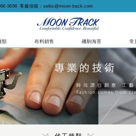
966-3698
客服信箱：
sales@moon-track.com
種類
布料銷售
磯駒海苔
常