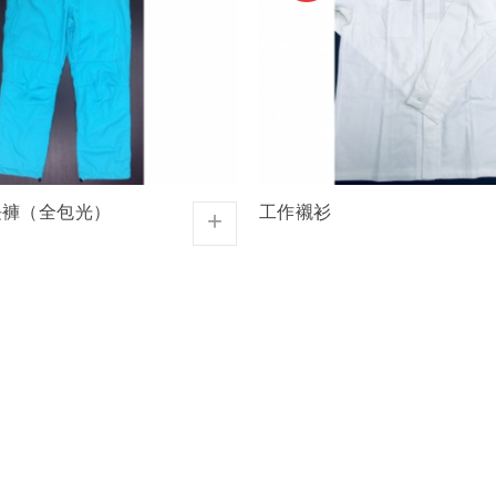
長褲（全包光）
工作襯衫
+