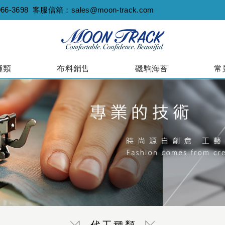
966-3698
客服信箱：
sales@moon-track.com
種類
布料銷售
磯駒海苔
常