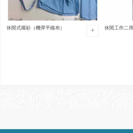
休閒式襯衫（機彈平織布）
休閒工作二
+