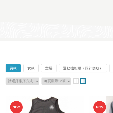
男款
女款
童裝
運動機能服（四針併縫）