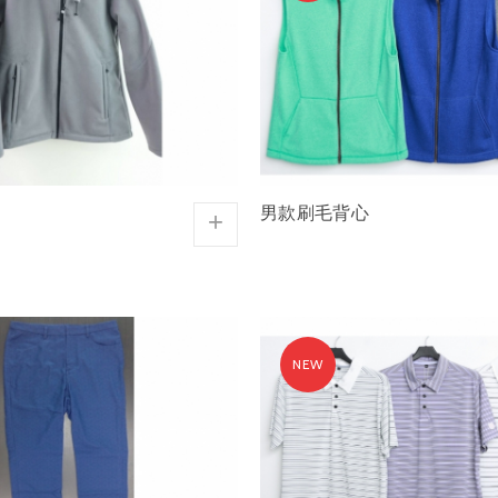
男款刷毛背心
+