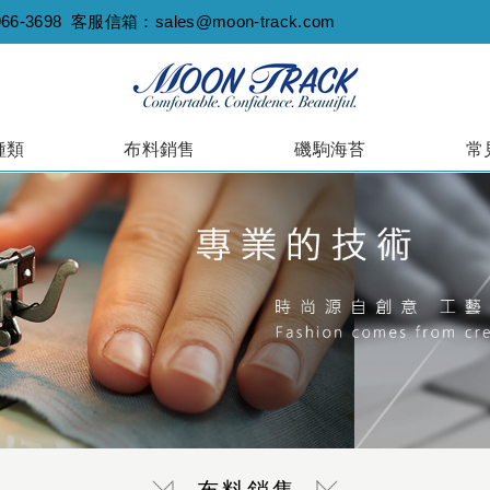
966-3698
客服信箱：
sales@moon-track.com
種類
布料銷售
磯駒海苔
常