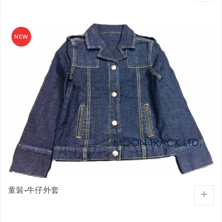
童裝-牛仔外套
+