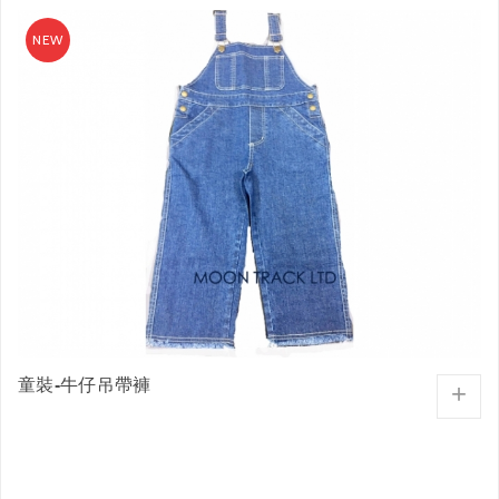
童裝-牛仔吊帶褲
+